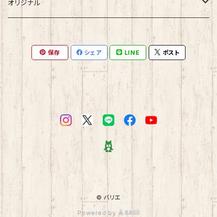
アパレル
オリジナル
パンツ
シューズ
にーみんＴシャツ
保存
シェア
LINE
ポスト
ベスト
ショートブーツ
バッグ
にーみんタオル
カットソー
スニーカー
ショルダーバッグ
小物その他
ジャケット
パンプス
トートバッグ
ブルゾン
ミュール
ハンドバッグ
コート
フラットシューズ
スウェット
© バリエ
Powered by