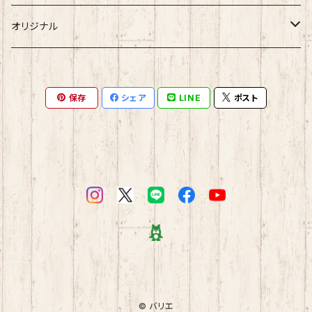
アパレル
オリジナル
パンツ
シューズ
にーみんＴシャツ
保存
シェア
LINE
ポスト
ベスト
ショートブーツ
バッグ
にーみんタオル
カットソー
スニーカー
ショルダーバッグ
小物その他
ジャケット
パンプス
トートバッグ
ブルゾン
ミュール
ハンドバッグ
コート
フラットシューズ
スウェット
© バリエ