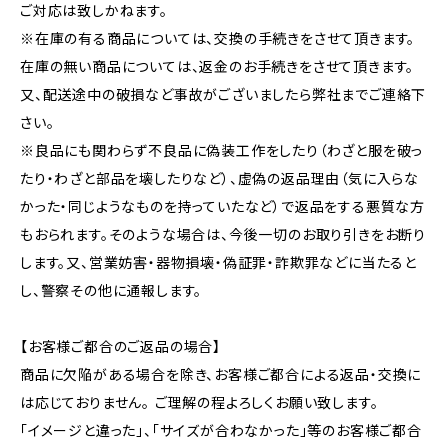
ご対応は致しかねます。
※在庫の有る商品については、交換の手続きをさせて頂きます。
在庫の無い商品については、返金のお手続きをさせて頂きます。
又、配送途中の破損など事故がございましたら弊社までご連絡下
さい。
※良品にも関わらず不良品に偽装工作をしたり（わざと服を破っ
たり・わざと部品を壊したりなど）、虚偽の返品理由（気に入らな
かった・同じようなものを持っていたなど）で返品をする悪質な方
もおられます。そのような場合は、今後一切のお取り引きをお断り
します。又、営業妨害・器物損壊・偽証罪・詐欺罪などに当たると
し、警察その他に通報します。
【お客様ご都合のご返品の場合】
商品に欠陥がある場合を除き、お客様ご都合による返品・交換に
は応じておりません。 ご理解の程よろしくお願い致します。
「イメージと違った」、「サイズが合わなかった」等のお客様ご都合