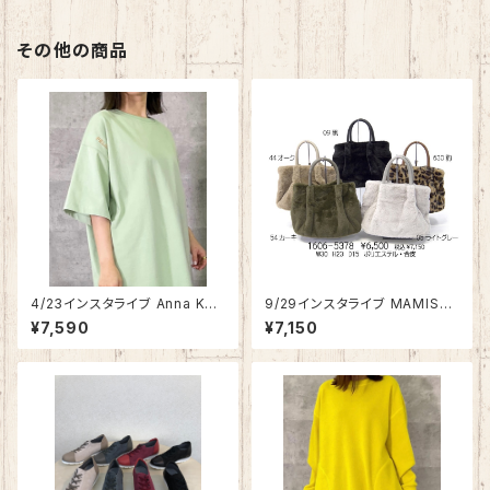
その他の商品
4/23インスタライブ Anna Kerr
9/29インスタライブ MAMISSA
y ショルダーワンポイント刺繍ロ
【持ち手・合皮】もふもふトート＆
¥7,590
¥7,150
ゴTシャツ 85222905
ショルダーバッグ【その②2021】
1606-5378【先行ご予約商品】