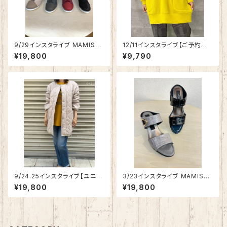
9/29インスタライブ MAMISSA
12/11インスタライブ【ご予約商
スエード調ツートンカラースニ
品】Anna Kerry リブ織ニットソ
¥19,800
¥9,790
ーカー1972-6292【先行ご予
ートップス 04214903
約商品】
9/24.25インスタライブ【ユニセ
3/23インスタライブ MAMISSA
ックスサイズ】Anna Kerry パッ
ミュール 1941-1099
¥19,800
¥19,800
デッドハーフコート85213302
【先行ご予約商品】