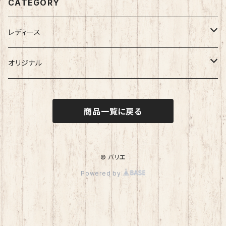
CATEGORY
レディース
アパレル
オリジナル
パンツ
シューズ
にーみんＴシャツ
商品一覧に戻る
ベスト
ショートブーツ
バッグ
にーみんタオル
カットソー
スニーカー
ショルダーバッグ
小物その他
© バリエ
Powered by
ジャケット
パンプス
トートバッグ
ブルゾン
ミュール
ハンドバッグ