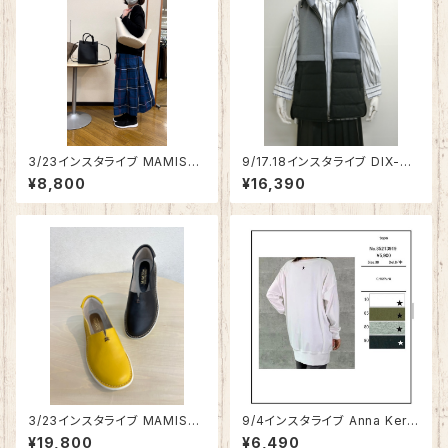
3/23インスタライブ MAMISSA
9/17.18インスタライブ DIX-SE
リサイクルフェイクレザートート
PT 撥水ダンボール×ライトメモ
¥8,800
¥16,390
バッグ（大） 1626-5487
リーハーフ丈フードベスト 2791
87【先行ご予約商品】
3/23インスタライブ MAMISSA
9/4インスタライブ Anna Kerry
フラットシューズ 1941-1800
星刺繍ロンT（背中首元） 8521
¥19,800
¥6,490