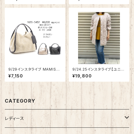
3919【先行ご予約商品】
9/29インスタライブ MAMISSA
9/24.25インスタライブ【ユニセ
ムートン調トートバッグ1626-5
ックスサイズ】Anna Kerry パッ
¥7,150
¥19,800
452【先行ご予約商品】
デッドハーフコート85213302
【先行ご予約商品】
CATEGORY
レディース