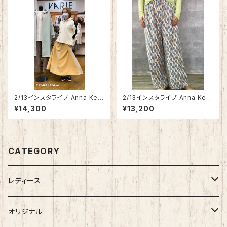
2/13インスタライブ Anna Kerr
2/13インスタライブ Anna Kerr
y 配色切り替えフレアースカー
y 幾何学柄ワイドリラックスパン
¥14,300
¥13,200
ト 27221502
ツ 27221604
CATEGORY
レディース
アパレル
オリジナル