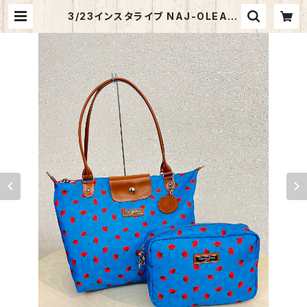
3/23インスタライブ NAJ-OLEARI
トートバッグ＆機能性２Wayマルチバ
ッグセットTM9101S | バリエ