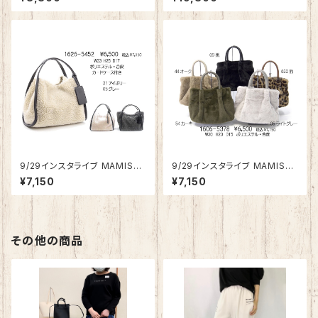
バッグ（大） 1626-5487
8【先行ご予約商品】
9/29インスタライブ MAMISSA
9/29インスタライブ MAMISSA
ムートン調トートバッグ1626-5
【持ち手・合皮】もふもふトート＆
¥7,150
¥7,150
452【先行ご予約商品】
ショルダーバッグ【その②2021】
1606-5378【先行ご予約商品】
その他の商品